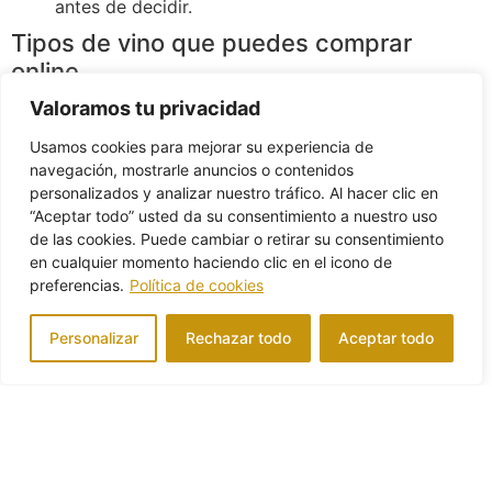
antes de decidir.
Tipos de vino que puedes comprar
online
Valoramos tu privacidad
Nuestra tienda online reúne una gama amplia para cada
momento, comida y presupuesto:
Usamos cookies para mejorar su experiencia de
navegación, mostrarle anuncios o contenidos
Vino tinto:
desde tintos jóvenes y afrutados hasta
personalizados y analizar nuestro tráfico. Al hacer clic en
vinos con paso por barrica, crianza y reserva,
“Aceptar todo” usted da su consentimiento a nuestro uso
ideales para carnes, guisos y quesos curados.
de las cookies. Puede cambiar o retirar su consentimiento
en cualquier momento haciendo clic en el icono de
Vino blanco:
frescos y aromáticos, perfectos para
preferencias.
Política de cookies
pescados, arroces, aperitivos o para beber bien
fríos en verano.
Personalizar
Rechazar todo
Aceptar todo
Vino rosado:
ligeros, fáciles de beber y muy
versátiles en la mesa.
Especialidades:
vermouth artesano para el
aperitivo, sangría lista para disfrutar y el frizzante
Sotanillo para brindis y celebraciones.
Variedades de uva