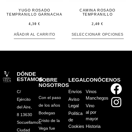
YUGO ROSADO
CAMINA ROSADO
TEMPRANILLO GARNACHA
TEMPRANILLO
4,30
€
2,40
€
AÑADIR AL CARRITO
SELECCIONAR OPCIONES
DÓNDE
ESTAMOS
SOBRE
LEGAL
CONÓCENOS
NOSOTROS
Envíos
Vinos
C/
Con el paso
Manchegos
Aviso
Ejército
de los años
Legal
Vino
del Aire,
al por
Bodegas
Política
8 13630
mayor
de
Cristo de la
Socuellamos,
Cookies
Historia
Vega fue
Ciudad