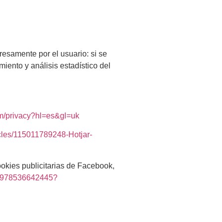
resamente por el usuario: si se
iento y análisis estadístico del
com/privacy?hl=es&gl=uk
ticles/115011789248-Hotjar-
ookies publicitarias de Facebook,
471978536642445?