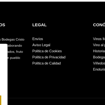
OS
LEGAL
CON
Envíos
Vinos 
s Bodegas Cristo
Aviso Legal
Vino al
do y elaborando
Política de Cookies
Historia
isticados, fruto
Política de Privacidad
Bodega
jo de un pueblo
Política de Calidad
Viñedo
Enotur