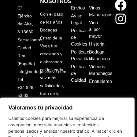
NOSOTROS
Envíos
Vinos
C/
Con el paso
Manchegos
Aviso
Ejército
de los años
Legal
Vino
del Aire,
al por
Bodegas
Política
8 13630
mayor
de
Cristo de la
Socuellamos,
Cookies
Historia
Vega fue
Ciudad
Política de
Bodega
creciendo y
Real
Privacidad
Manchega
elaborando
(España)
Política
Viñedos
caldos cada
info@bodegascrisve.com
de
Manchegos
vez más
Tel.:
Calidad
Enoturismo
sofisticados,
+34 926
fruto de la
53 03
ilusión y el
88
Valoramos tu privacidad
trabajo de
un pueblo
Usamos cookies para mejorar su experiencia de
navegación, mostrarle anuncios o contenidos
entero.
personalizados y analizar nuestro tráfico. Al hacer clic en